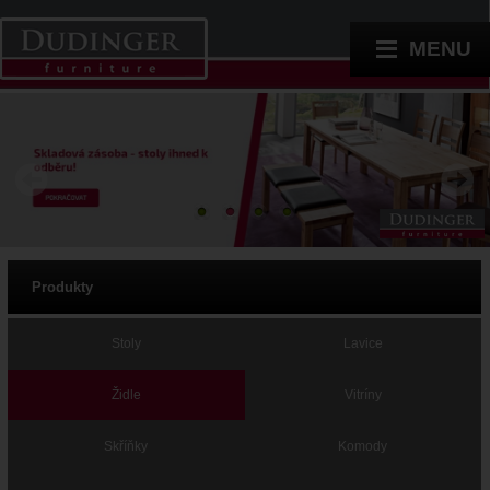
MENU
Produkty
Stoly
Lavice
Židle
Vitríny
Skříňky
Komody