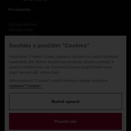
Pro zákazníky
Způsoby doručení
Způsoby platby
Klientské centrum
Obchodní podmínky
Souhlas s použitím "Cookies"
Ochrana osobních údajů
Používáme "Cookies" k tomu, abyste si návštěvu na našich stránkách
O společnosti
maximálně užili. Mohou sloužit k personalizaci obsahu a reklam, k
analýze návštěvnosti a ke zobrazení různých pluginů třetích stran
O nás
(např. socialní sítě, online chat).
Kontaktní informace
Vaše nastavení "Cookies" a další informace najdete na stránce
Projekty EU
nastavení "Cookies".
Doporučujeme
Ručně upravit
www.design-atmosfera.cz
www.designove-hodiny.cz
Povolit vše
www.tnmprint.cz