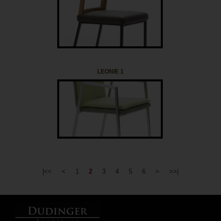
LEONIE 1
|<<
<
1
2
3
4
5
6
>
>>|