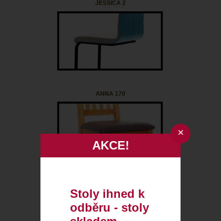
JESSICA 2
ANNA 170
×
AKCE!
SAMIRA 5
Stoly ihned k
odběru - stoly